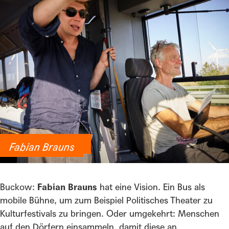
Begegnungsbus
Fabian Brauns
Buckow:
Fabian Brauns
hat eine Vision. Ein Bus als
mobile Bühne, um zum Beispiel Politisches Theater zu
Kulturfestivals zu bringen. Oder umgekehrt: Menschen
auf den Dörfern einsammeln, damit diese an