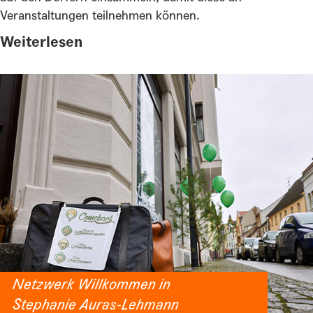
Veranstaltungen teilnehmen können.
Weiterlesen
Netzwerk Willkommen in
Brandenburg
Stephanie Auras-Lehmann