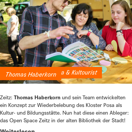
Klosterakademie Posa & Kultourist
Thomas Haberkorn
Zeitz:
Thomas Haberkorn
und sein Team entwickelten
ein Konzept zur Wiederbelebung des Kloster Posa als
Kultur- und Bildungsstätte. Nun hat diese einen Ableger:
das Open Space Zeitz in der alten Bibliothek der Stadt!
Weiterlesen