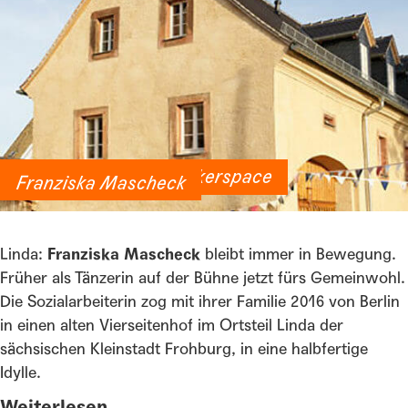
„Sowohl als auch“ Makerspace
Franziska Mascheck
Linda:
Franziska Mascheck
bleibt immer in Bewegung.
Früher als Tänzerin auf der Bühne jetzt fürs Gemeinwohl.
Die Sozialarbeiterin zog mit ihrer Familie 2016 von Berlin
in einen alten Vierseitenhof im Ortsteil Linda der
sächsischen Kleinstadt Frohburg, in eine halbfertige
Idylle.
Weiterlesen