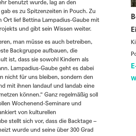
mehr benutzt wurde, lag an den
 gab es zu Spitzenzeiten in Pouch. Zu
B
 Ort lief Bettina Lampadius-Gaube mit
Projekts und gibt sein Wissen weiter.
E
ieren, man müsse es auch betreiben,
K
 feste Backgruppe aufbauen, die
P
t ist, dass sie sowohl Kindern als
E
nn. Lampadius-Gaube geht es dabei
n nicht für uns bleiben, sondern den
W
und mit ihnen landauf und landab eine
ernetzen können.“ Ganz regelmäßig soll
sollen Wochenend-Seminare und
nkiert von kulturellen
 stellt sich vor, dass die Backtage –
heizt wurde und seine über 300 Grad