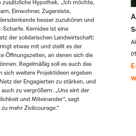
e zusätzliche Hypothek. „Ich möchte,
arn, Einwohner, Zugereiste,
A
ndersdenkende besser zuzuhören und
-Scharfe. Kernidee ist eine
S
atz der solidarischen Landwirtschaft:
Ak
ingt etwas mit und stellt es der
0
te Öffnungszeiten, an denen sich die
önnen. Regelmäßig soll es auch das
E
m sich weitere Projektideen ergeben
W
Netz der Engagierten zu stärken, und
in auch zu vergrößern. „Uns eint der
lichkeit und Miteinander“, sagt
zu mehr Zivilcourage.“