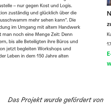
telle – nur gegen Kost und Logis.
ion zuständig und glücklich über die
N
 Hausschwamm mehr sehen kann“. Die
z
bildung im Umgang mit altem Handwerk
at man noch eine Menge Zeit: Denn
Ku
n, bis alle Beteiligten ihre Büros und
1
n jetzt begleiten Workshops und
E
eder Leben in dem 150 Jahre alten
W
Das Projekt wurde gefördert von